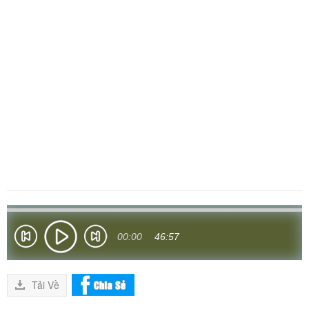
00:00
46:57
Tải Về