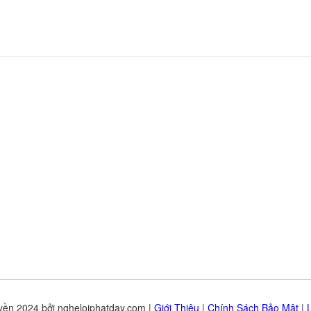
ền 2024 bởi ngheloiphatday.com |
Giới Thiệu
|
Chính Sách Bảo Mật
|